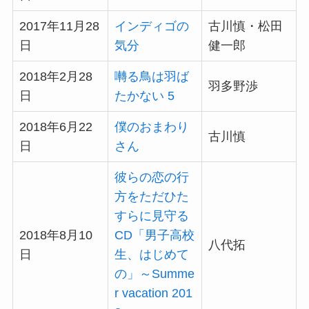
2017年11月28
インディゴの
古川慎・松田
日
気分
健一郎
2018年2月28
囀る鳥は羽ば
羽多野渉
日
たかない 5
2018年6月22
僕のおまわり
古川慎
日
さん
彼らの恋の行
方をただひた
すらに見守る
2018年8月10
CD「男子高校
八代拓
日
生、はじめて
の」～Summe
r vacation 201