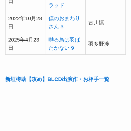
日
ラッド
2022年10月28
僕のおまわり
古川慎
日
さん 3
2025年4月23
囀る鳥は羽ば
羽多野渉
日
たかない 9
新垣樽助【攻め】BLCD出演作・お相手一覧