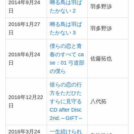
2014年9月24
囀る鳥は羽ば
羽多野渉
日
たかない 2
2016年1月27
囀る鳥は羽ば
羽多野渉
日
たかない 3
僕らの恋と青
2016年6月24
春のすべて ca
佐藤拓也
日
se：01 弓道部
の僕ら
彼らの恋の行
方をただひた
2016年12月22
すらに見守る
八代拓
日
CD after Disc
2nd.～GIFT～
2016年3月24
一生続けられ