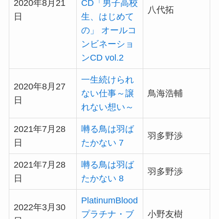
2020年8月21
CD「男子高校
八代拓
日
生、はじめて
の」 オールコ
ンビネーショ
ンCD vol.2
一生続けられ
2020年8月27
ない仕事～譲
鳥海浩輔
日
れない想い～
2021年7月28
囀る鳥は羽ば
羽多野渉
日
たかない 7
2021年7月28
囀る鳥は羽ば
羽多野渉
日
たかない 8
PlatinumBlood
2022年3月30
プラチナ・ブ
小野友樹