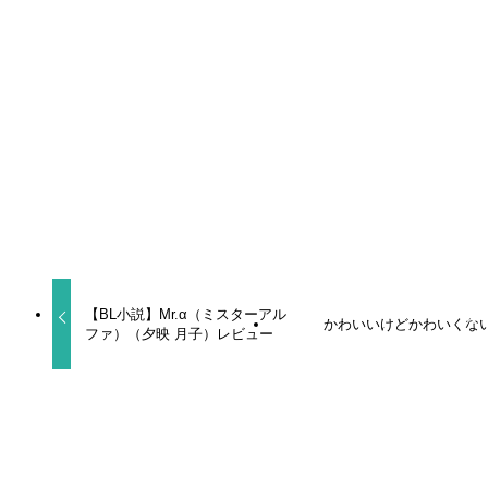
声優
受け
狩野翔
よかったらシェアしてね！
URLをコピーしました！
【BL小説】Mr.α（ミスターアル
かわいいけどかわいくな
ファ）（夕映 月子）レビュー
関連記事