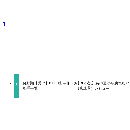
BLCD
狩野翔
阿座上洋平
よかったらシェアしてね！
URLをコピーしました！
狩野翔【受け】BLCD出演作・お
【BL小説】あの夏から戻れない
相手一覧
（宮緒葵）レビュー
関連記事