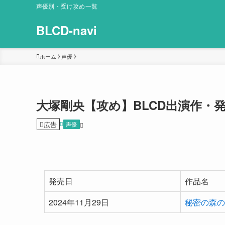
声優別・受け攻め一覧
BLCD-navi
ホーム
声優
大塚剛央【攻め】BLCD出演作・
広告
声優
発売日
作品名
2024年11月29日
秘密の森の