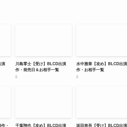
出演
川島零士【受け】BLCD出演
水中雅章【攻め】BLCD出演
作・発売日＆お相手一覧
作・お相手一覧
演作・
千葉翔也【攻め】BLCD出演
坂田将吾【受け】BLCD出演