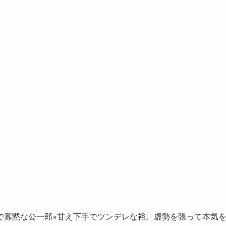
。
で寡黙な公一郎×甘え下手でツンデレな裕。虚勢を張って本気