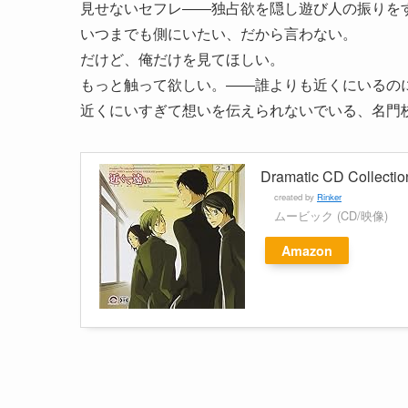
見せないセフレ――独占欲を隠し遊び人の振りを
いつまでも側にいたい、だから言わない。
だけど、俺だけを見てほしい。
もっと触って欲しい。――誰よりも近くにいるの
近くにいすぎて想いを伝えられないでいる、名門
Dramatic CD Collec
created by
Rinker
ムービック (CD/映像)
Amazon