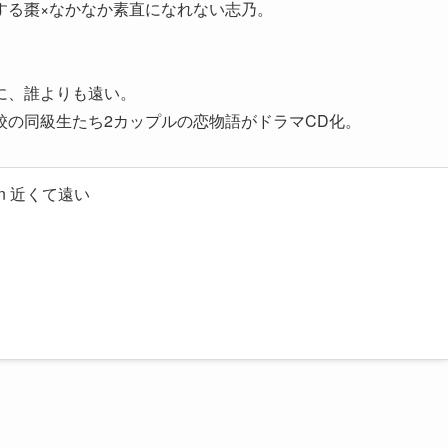
する棗×なかなか素直になれない志乃。
に、誰よりも遠い。
校の同級生たち2カップルの恋物語がドラマCD化。
tion 近くて遠い