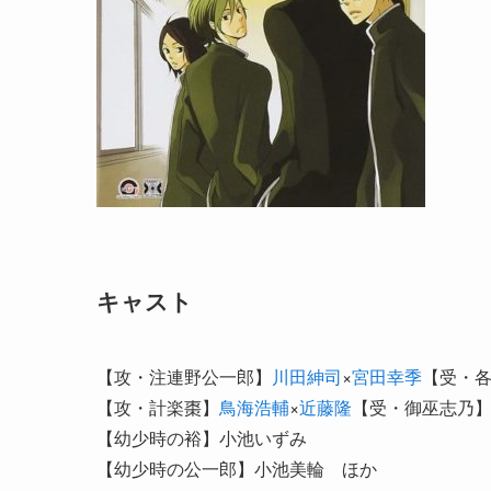
キャスト
【攻・注連野公一郎】
川田紳司
×
宮田幸季
【受・
【攻・計楽棗】
鳥海浩輔
×
近藤隆
【受・御巫志乃
【幼少時の裕】小池いずみ
【幼少時の公一郎】小池美輪 ほか