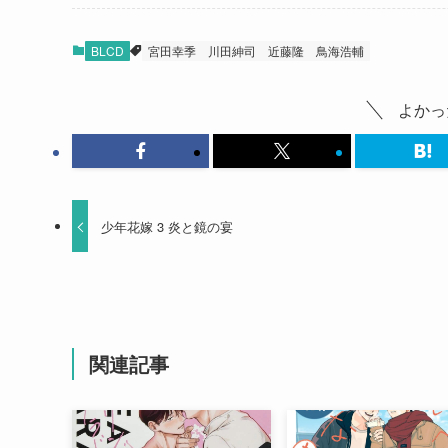
BLCD
宮田幸季
川田紳司
近藤隆
鳥海浩輔
よかっ
少年花嫁 3 炎と鏡の宴
関連記事