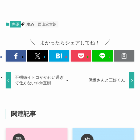
声優
攻め
西山宏太朗
よかったらシェアしてね！
不機嫌イトコがかわい過ぎ
保坂さんと三好くん
て仕方ないside直樹
関連記事