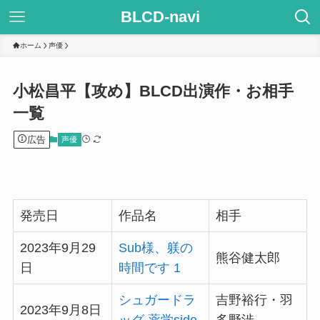
BLCD-navi
ホーム
声優
小松昌平【攻め】BLCD出演作・お相手
一覧
広告
声優
発売日
作品名
相手
2023年9月29
Sub様、躾の
熊谷健太郎
日
時間です 1
シュガードラ
吉野裕行・羽
2023年9月8日