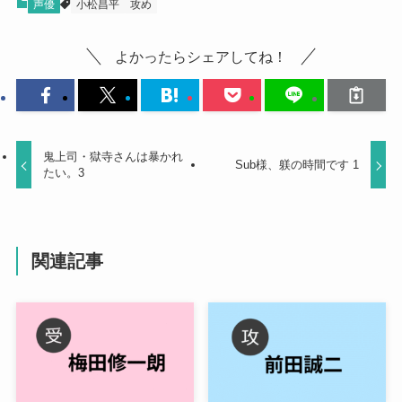
声優
小松昌平
攻め
よかったらシェアしてね！
鬼上司・獄寺さんは暴かれ
Sub様、躾の時間です 1
たい。3
関連記事