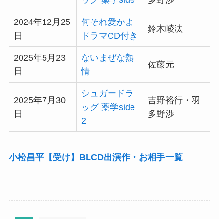
ッグ 薬学side
多野渉
2024年12月25
何それ愛かよ
鈴木崚汰
日
ドラマCD付き
2025年5月23
ないまぜな熱
佐藤元
日
情
シュガードラ
2025年7月30
吉野裕行・羽
ッグ 薬学side
日
多野渉
2
小松昌平【受け】BLCD出演作・お相手一覧