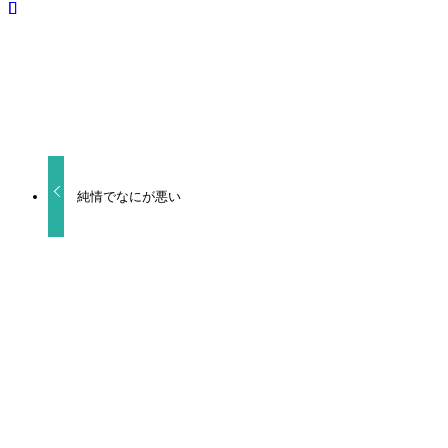
URLをコピーしました！
純情でなにが悪い
関連記事
ヒーリングパラドックス
食べたくなっちゃった もっと