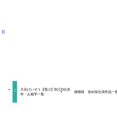
声優
攻め
犬野忠輔
よかったらシェアしてね！
URLをコピーしました！
大石けいぞう【受け】BLCD出演
堀畑靖 攻め役出演作品一
作・お相手一覧
関連記事