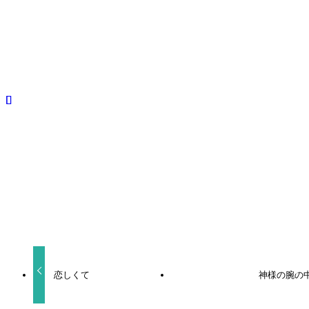
声優
安井邦彦
攻め
よかったらシェアしてね！
URLをコピーしました！
恋しくて
神様の腕の