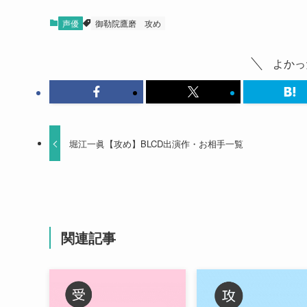
声優
御勒院鷹磨
攻め
よかっ
堀江一眞【攻め】BLCD出演作・お相手一覧
関連記事