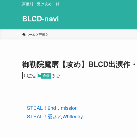
声優別・受け攻め一覧
BLCD-navi
ホーム
声優
御勒院鷹磨【攻め】BLCD出演作
広告
声優
STEAL！2nd．mission
STEAL！愛されWhiteday