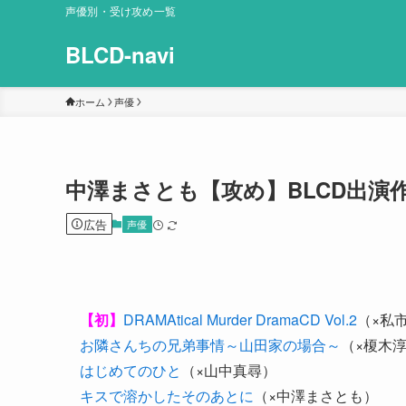
声優別・受け攻め一覧
BLCD-navi
ホーム
声優
中澤まさとも【攻め】BLCD出演
広告
声優
【初】
DRAMAtical Murder DramaCD Vol.2
（×私
お隣さんちの兄弟事情～山田家の場合～
（×榎木
はじめてのひと
（×山中真尋）
キスで溶かしたそのあとに
（×中澤まさとも）