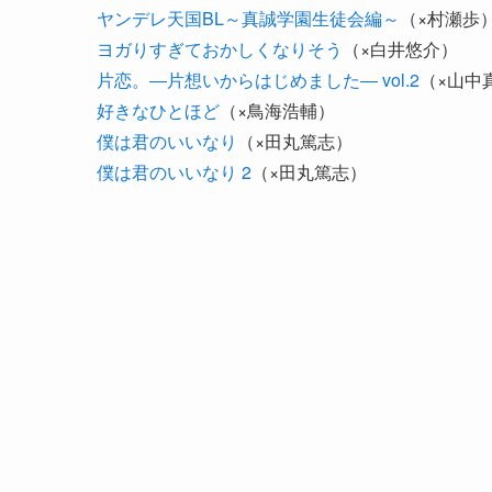
ヤンデレ天国BL～真誠学園生徒会編～
（×村瀬歩
ヨガりすぎておかしくなりそう
（×白井悠介）
片恋。―片想いからはじめました― vol.2
（×山中
好きなひとほど
（×鳥海浩輔）
僕は君のいいなり
（×田丸篤志）
僕は君のいいなり 2
（×田丸篤志）