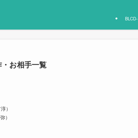
BLCD
作・お相手一覧
市淳）
淳弥）