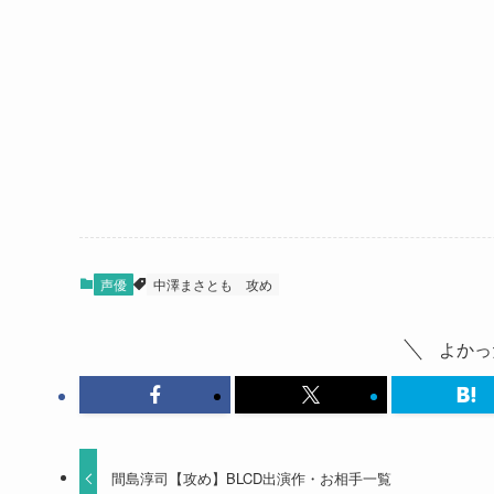
声優
中澤まさとも
攻め
よかっ
間島淳司【攻め】BLCD出演作・お相手一覧