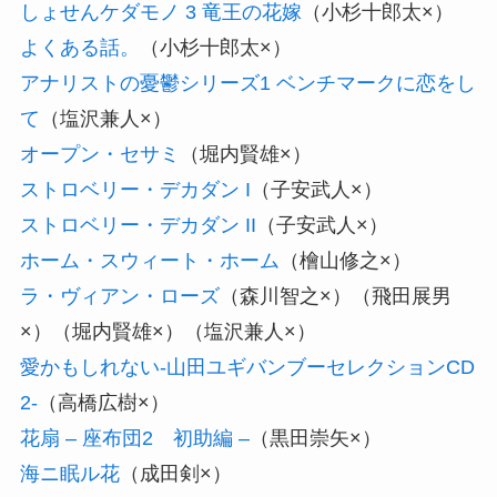
しょせんケダモノ 3 竜王の花嫁
（小杉十郎太×）
よくある話。
（小杉十郎太×）
アナリストの憂鬱シリーズ1 ベンチマークに恋をし
て
（塩沢兼人×）
オープン・セサミ
（堀内賢雄×）
ストロベリー・デカダン I
（子安武人×）
ストロベリー・デカダン II
（子安武人×）
ホーム・スウィート・ホーム
（檜山修之×）
ラ・ヴィアン・ローズ
（森川智之×）（飛田展男
×）（堀内賢雄×）（塩沢兼人×）
愛かもしれない-山田ユギバンブーセレクションCD
2-
（高橋広樹×）
花扇 – 座布団2 初助編 –
（黒田崇矢×）
海ニ眠ル花
（成田剣×）