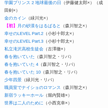
学園プリンス 2 地球最後の日
（伊藤健太郎×）（成
田剣×）
金のカイン
（緑川光×）
【初】
月の砂漠をはるばると
（森川智之×）
幸せのLEVEL Part.2
（小杉十郎太×）
幸せのLEVEL Part.3
（小杉十郎太×）
私立滝沢高校生徒会
（古澤徹×）
春を抱いていた
（森川智之・リバ）
春を抱いていた 4
（森川智之・リバ）
春を抱いていた 10
（森川智之・リバ）
少年四景
（緑川光・リバ）
職員室でナイショのロマンス
（森川智之×）
新宿ラッキーホール
（堀内賢雄×）
世界は二人のために
（小西克幸×）