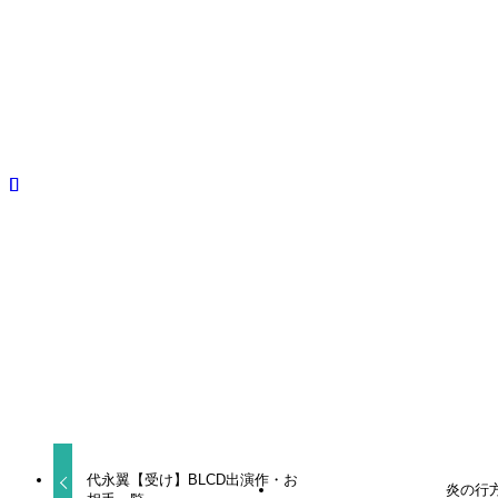
声優
中原茂
攻め
よかったらシェアしてね！
URLをコピーしました！
代永翼【受け】BLCD出演作・お
炎の行