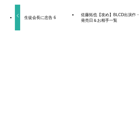
佐藤拓也【攻め】BLCD出演作
生徒会長に忠告 6
発売日＆お相手一覧
関連記事
梅田修一朗【受け】BLCD出演作・発売日＆お相手一
覧
前田誠二【攻め】BLCD出演作・発売日＆お相手一覧
大塚剛央【攻め】BLCD出演作・発売日＆お相手一覧