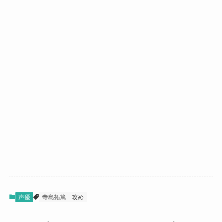
声優
寺島拓篤
攻め