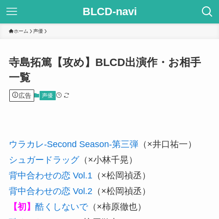
BLCD-navi
ホーム
声優
寺島拓篤【攻め】BLCD出演作・お相手
一覧
広告
声優
ウラカレ-Second Season-第三弾
（×井口祐一）
シュガードラッグ
（×小林千晃）
背中合わせの恋 Vol.1
（×松岡禎丞）
背中合わせの恋 Vol.2
（×松岡禎丞）
【初】
酷くしないで
（×柿原徹也）