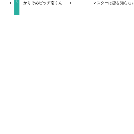
かりそめビッチ南くん
マスターは恋を知らな
関連記事
梅田修一朗【受け】BLCD出演作・発売日＆お相手一
覧
前田誠二【攻め】BLCD出演作・発売日＆お相手一覧
大塚剛央【攻め】BLCD出演作・発売日＆お相手一覧
川島零士【受け】BLCD出演作・発売日＆お相手一覧