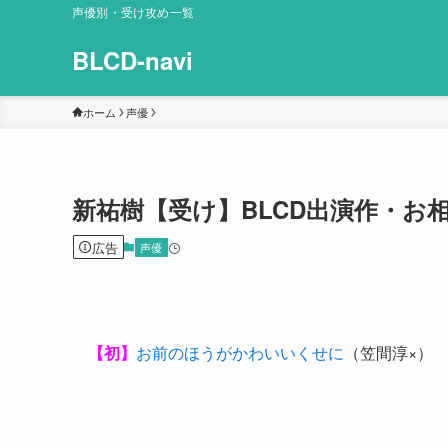
声優別・受け攻め一覧
BLCD-navi
ホーム
声優
新祐樹【受け】BLCD出演作・お
広告
声優
【初】
お前のほうがかわいいくせに
（笠間淳×）