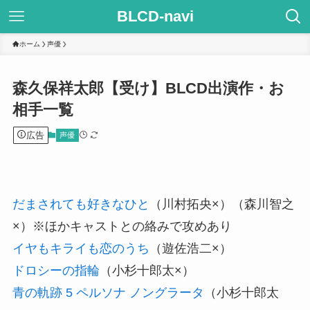
BLCD-navi
ホーム
声優
森久保祥太郎【受け】BLCD出演作・お
相手一覧
広告
声優
だまされても好きなひと
（川村拓央×）（森川智之
×）※ほかキャストとの絡みで攻めあり
イヤもキライも恋のうち
（遊佐浩二×）
ドロシーの指輪
（小杉十郎太×）
青の軌跡 5 ペルソナ ノングラータ
（小杉十郎太