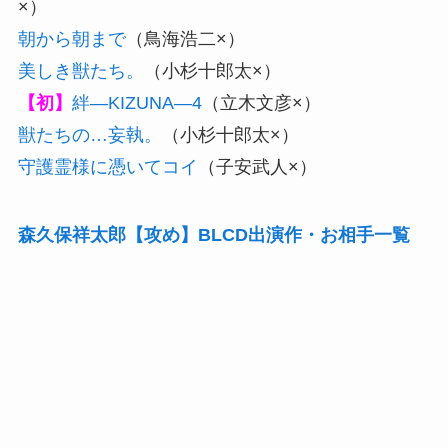
×）
朝から朝まで
（鳥海浩二×）
美しき獣たち。
（小杉十郎太×）
【初】
絆―KIZUNA―4
（立木文彦×）
獣たちの…妄執。
（小杉十郎太×）
守護霊様に憑いてコイ
（子安武人×）
森久保祥太郎【攻め】BLCD出演作・お相手一覧