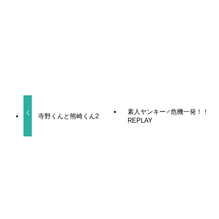
URLをコピーしました！
素人ヤンキー♂危機一発！！
寺野くんと熊崎くん2
REPLAY
関連記事
【BL小説】あの夏から戻れない（宮緒葵）レビュー