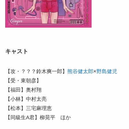
キャスト
【攻・？？？鈴木爽一郎】
熊谷健太郎
×
野島健児
【受・東朝彦】
【福田】奥村翔
【小林】中村太亮
【松本】三宅麻理恵
【同級生A君】柳晃平 ほか