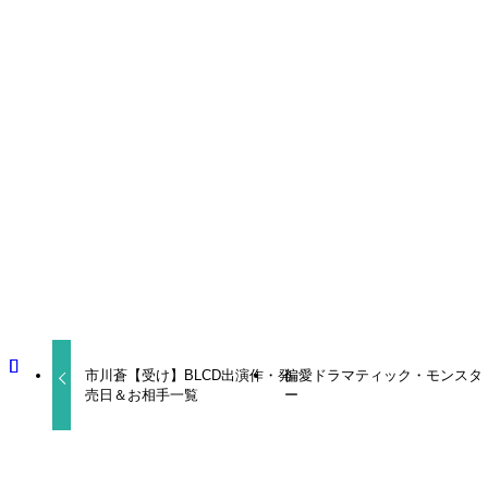
独占欲強め後輩×遊び人な先輩ネオピュア BL!
BLCD
島﨑信長
市川蒼
よかったらシェアしてね！
URLをコピーしました！
市川蒼【受け】BLCD出演作・発
偏愛ドラマティック・モンスタ
売日＆お相手一覧
ー
関連記事