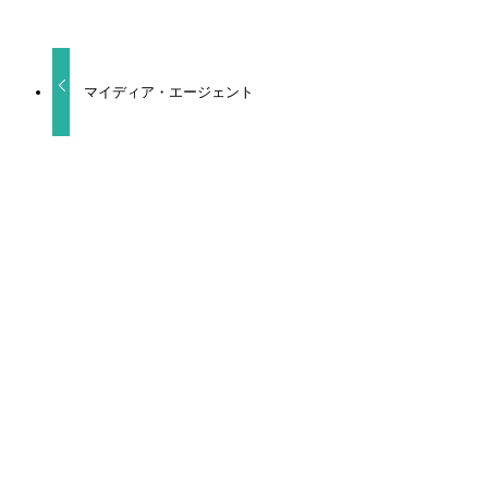
URLをコピーしました！
マイディア・エージェント
関連記事
ヒーリングパラドックス
食べたくなっちゃった もっと
Kiss me crying キスミークライング 2