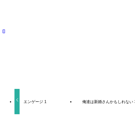
ドラッグレス・セックス 辰見と戌井Ⅱ
BLCD
古川慎
江口拓也
よかったらシェアしてね！
URLをコピーしました！
エンゲージ 1
俺達は新婚さんかもしれない 
関連記事