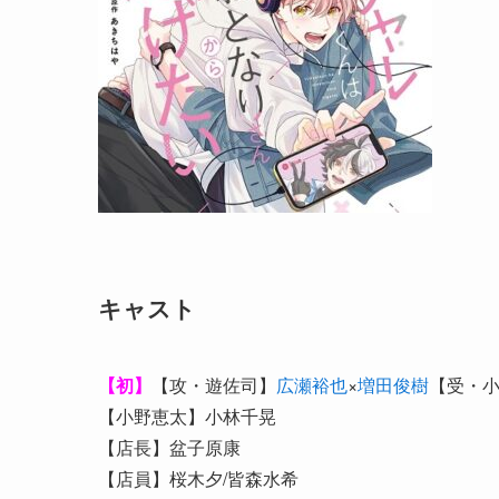
キャスト
【初】
【攻・遊佐司】
広瀬裕也
×
増田俊樹
【受・
【小野恵太】小林千晃
【店長】盆子原康
【店員】桜木夕/皆森水希