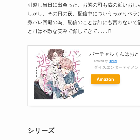
引越し当日に出会った、お隣の司も歳の近いおし
しかし、その日の夜、配信中についうっかりベラ
身バレ回避の為、配信のことは誰にも言わないで
と司は不敵な笑みで脅してきて……!?
バーチャルくんはおと
created by
Rinker
ダイスエンターテイメン
Amazon
シリーズ