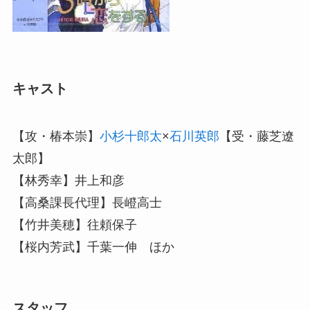
キャスト
【攻・椿本崇】
小杉十郎太
×
石川英郎
【受・藤芝遼
太郎】
【林秀幸】井上和彦
【高桑課長代理】長嶝高士
【竹井美穂】往頼保子
【桜内芳武】千葉一伸 ほか
スタッフ