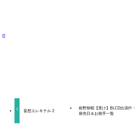
妄想エレキテル
妄想エレキテル 2
妄想エレキテル 3
妄想エレキテル 4
BLCD
よかったらシェアしてね！
URLをコピーしました！
前野智昭【受け】BLCD出演作
妄想エレキテル 2
発売日＆お相手一覧
関連記事