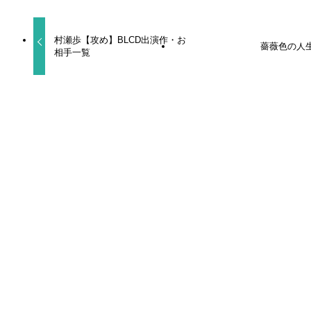
村瀬歩【攻め】BLCD出演作・お
薔薇色の人
相手一覧
関連記事
ヒーリングパラドックス
食べたくなっちゃった もっと
Kiss me crying キスミークライング 2