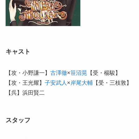
キャスト
【攻・小野謙一】
古澤徹
×
笹沼晃
【受・楊駿】
【攻・王光耀】
子安武人
×
岸尾大輔
【受・三枝敦】
【呉】浜田賢二
スタッフ