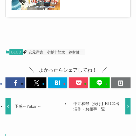
BLCD
安元洋貴
小杉十郎太
鈴村健一
よかったらシェアしてね！
中井和哉【受け】BLCD出
予感～Yokan～
演作・お相手一覧