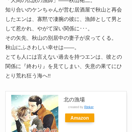
「大間の伝説の漁師」――秋山祐二。
知り合いのケンちゃんが営む居酒屋で秋山と再会
したエンは、寡黙で凄腕の彼に、漁師として男と
して惹かれ、やがて深い関係に･･･。
その矢先、秋山の別居中の妻子が戻ってくる。
秋山にふさわしい幸せは――。
とても人には言えない過去を持つエンは、彼との
関係に『終わり』を見てしまい、失意の果てにひ
とり荒れ狂う海へ!!
北の漁場
created by
Rinker
Amazon