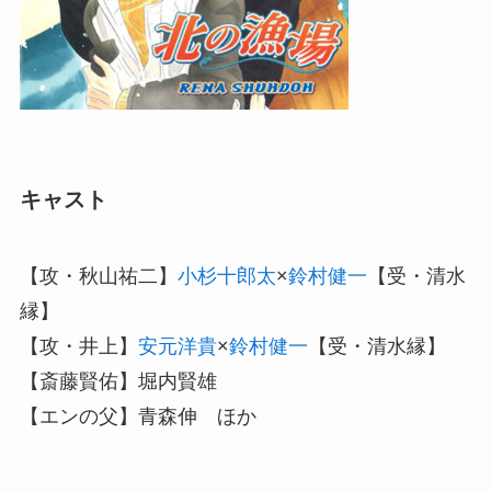
キャスト
【攻・秋山祐二】
小杉十郎太
×
鈴村健一
【受・清水
縁】
【攻・井上】
安元洋貴
×
鈴村健一
【受・清水縁】
【斎藤賢佑】堀内賢雄
【エンの父】青森伸 ほか