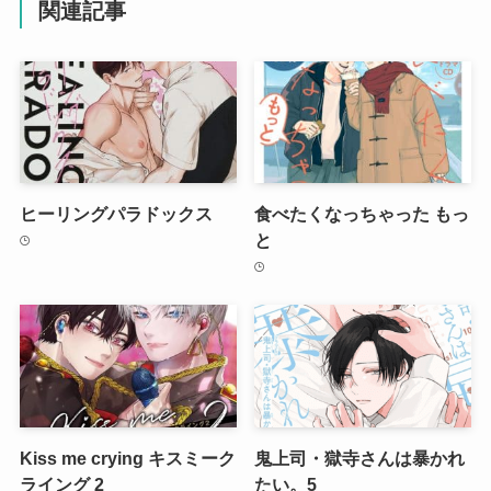
関連記事
ヒーリングパラドックス
食べたくなっちゃった もっ
と
Kiss me crying キスミーク
鬼上司・獄寺さんは暴かれ
ライング 2
たい。5