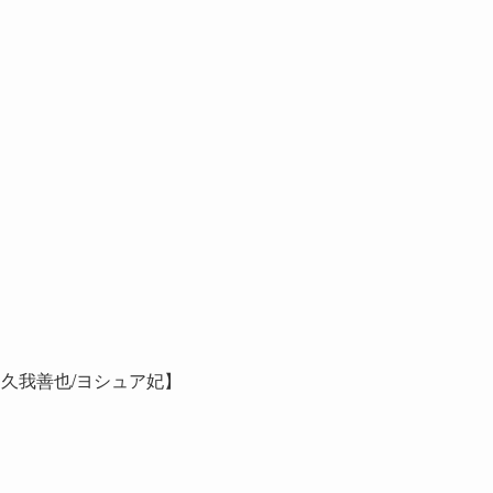
久我善也/ヨシュア妃】