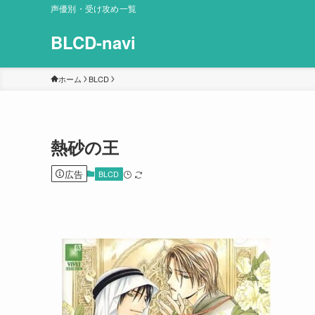
声優別・受け攻め一覧
BLCD-navi
ホーム
BLCD
熱砂の王
広告
BLCD