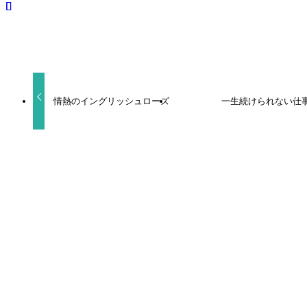
URLをコピーしました！
情熱のイングリッシュローズ
一生続けられない仕
関連記事
ヒーリングパラドックス
食べたくなっちゃった もっと