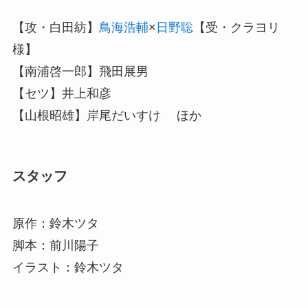
【攻・白田紡】
鳥海浩輔
×
日野聡
【受・クラヨリ
様】
【南浦啓一郎】飛田展男
【セツ】井上和彦
【山根昭雄】岸尾だいすけ ほか
スタッフ
原作：鈴木ツタ
脚本：前川陽子
イラスト：鈴木ツタ