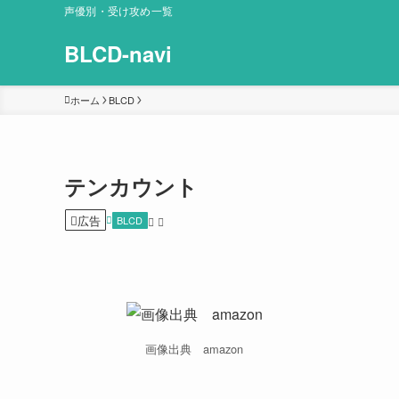
声優別・受け攻め一覧
BLCD-navi
ホーム
BLCD
テンカウント
広告
BLCD
画像出典 amazon