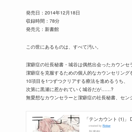
発売日：2014年12月18日
収録時間：78分
発売元：新書館
この世にあるものは、すべて汚い。
潔癖症の社長秘書・城谷は偶然出会ったカウンセ
潔癖症を克服するための個人的なカウンセリング
10項目を1つずつクリアする療法を進めるうち、
次第に黒瀬に惹かれていく城谷だが……?
無愛想なカウンセラーと潔癖症の社長秘書、セン
「テンカウント (1)」 DE
created by
Rinker
新書館