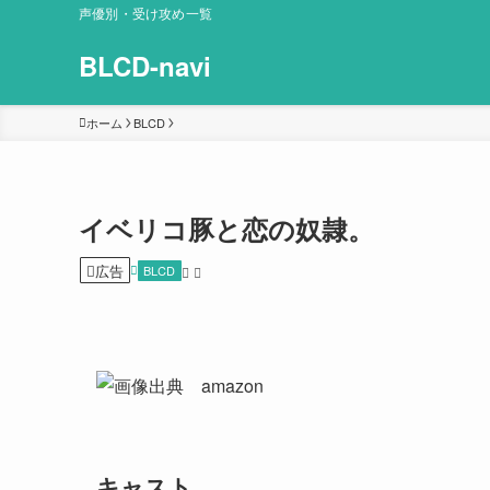
声優別・受け攻め一覧
BLCD-navi
ホーム
BLCD
イベリコ豚と恋の奴隷。
広告
BLCD
キャスト