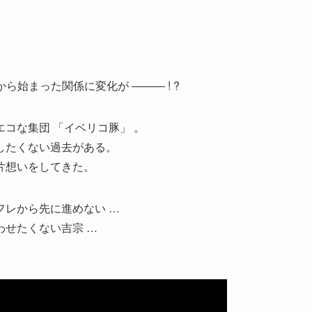
ら始まった関係に変化が ――― ! ?
コな集団 「イベリコ豚」 。
話したくない過去がある。
片想いをしてきた。
レから先に進めない …
せたくない吉宗 …