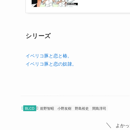
シリーズ
イベリコ豚と恋と椿。
イベリコ豚と恋の奴隷。
BLCD
前野智昭
小野友樹
野島裕史
間島淳司
よかっ