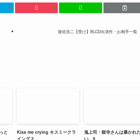
遊佐浩二【受け】BLCD出演作・お相手一覧
っと
Kiss me crying キスミークラ
鬼上司・獄寺さんは暴かれ
イング 2
い。5