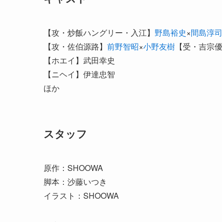
【攻・炒飯ハングリー・入江】
野島裕史
×
間島淳
【攻・佐伯源路】
前野智昭
×
小野友樹
【受・吉宗
【ホエイ】武田幸史
【ニヘイ】伊達忠智
ほか
スタッフ
原作：SHOOWA
脚本：沙藤いつき
イラスト：SHOOWA