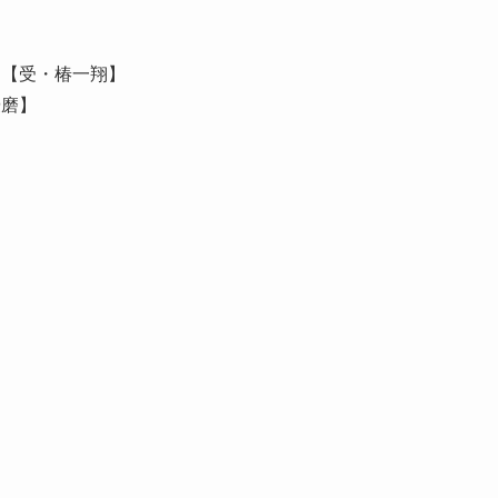
司
【受・椿一翔】
優磨】