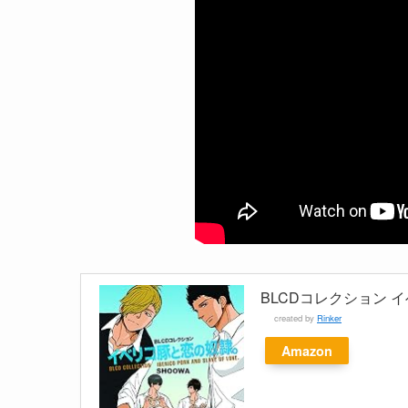
BLCDコレクション 
created by
Rinker
Amazon