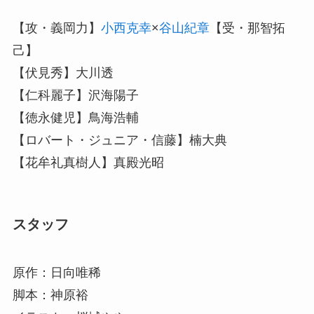
【攻・義岡力】
小西克幸
×
谷山紀章
【受・那智拓
己】
【伏見秀】大川透
【仁科麗子】沢海陽子
【徳永健児】鳥海浩輔
【ロバート・ジュニア・信藤】楠大典
【花牟礼真樹人】真殿光昭
スタッフ
原作：日向唯稀
脚本：神原裕