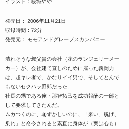
イラスト：桜城やや
発売日： 2006年11月21日
収録時間：72分
発売元： モモアンドグレープスカンパニー
潰れそうな叔父貴の会社（花のランジェリーメー
カー）が、会社建て直しのために雇った義岡力
は、超キレ者で、かなりイイ男で、そしてとんで
もないセクハラ野郎だった。
社長の甥である俺・那智拓己を成功報酬の一部と
して要求してきたんだ。
ムカつくのに、恥ずかしいのに、「来い、脱げ、
乗れ」と命令されると素直に身体が（実は心も）