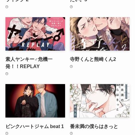
素人ヤンキー♂危機一
寺野くんと熊崎くん2
発！！REPLAY
ピンクハートジャム beat 1
番未満の僕らはきっと