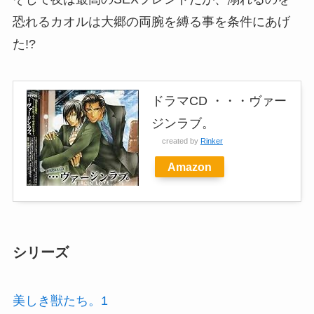
恐れるカオルは大郷の両腕を縛る事を条件にあげ
た!?
ドラマCD ・・・ヴァー
ジンラブ。
created by
Rinker
Amazon
シリーズ
美しき獣たち。1