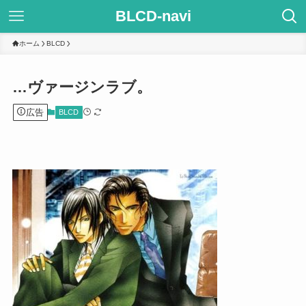
BLCD-navi
ホーム
BLCD
…ヴァージンラブ。
広告
BLCD