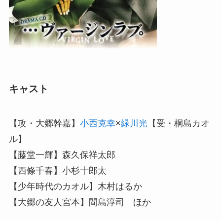
キャスト
【攻・大郷幹嘉】
小西克幸
×
緑川光
【受・桐島カオ
ル】
【藤堂一輝】森久保祥太郎
【西條千春】小杉十郎太
【少年時代のカオル】木村はるか
【大郷の友人宮本】間島淳司 ほか