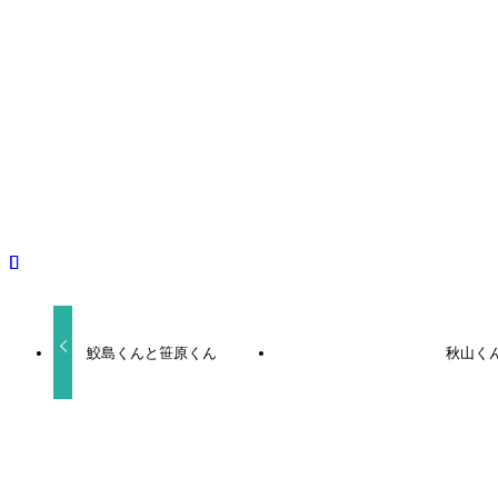
BLCD
前野智昭
吉野裕行
小野友樹
岸尾だいすけ
よかったらシェアしてね！
URLをコピーしました！
鮫島くんと笹原くん
秋山く
関連記事