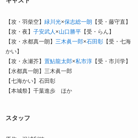
キャスト
【攻・羽柴空】
緑川光
×
保志総一朗
【受・藤守直】
【攻・夜】
子安武人
×
山口勝平
【受・らん】
【攻・水都真一朗】
三木眞一郎
×
石田彰
【受・七海
かい】
【攻・永瀬芥】
置鮎龍太郎
×
私市淳
【受・市川学】
【水都真一朗】三木眞一郎
【七海かい】石田彰
【本城祭】千葉進歩 ほか
スタッフ