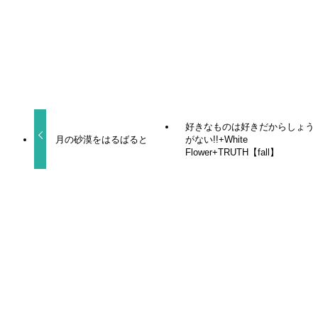
URLをコピーしました！
好きなものは好きだからしょう
月の砂漠をはるばると
がない!!+White
Flower+TRUTH【fall】
関連記事
ヒーリングパラドックス
食べたくなっちゃった もっと