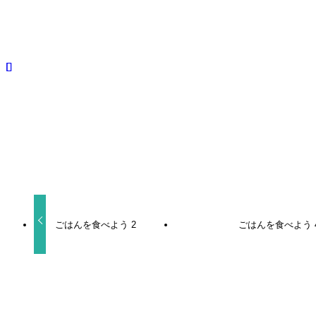
ごはんを食べよう 6
BLCD
よかったらシェアしてね！
URLをコピーしました！
ごはんを食べよう 2
ごはんを食べよう 
関連記事