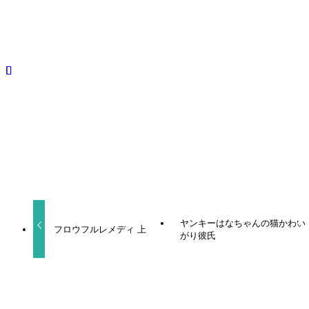
シリーズ
BLCD
小林千晃
田所陽向
よかったらシェアしてね！
URLをコピーしました！
ヤンキーはなちゃんの猫かわい
フロウフルレメディ 上
がり彼氏
関連記事