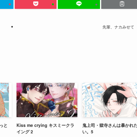
先輩、ナカみせて
っと
Kiss me crying キスミークラ
鬼上司・獄寺さんは暴かれ
イング 2
い。5