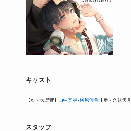
キャスト
【攻・大野響】
山中真尋
×
榊原優希
【受・久慈天
スタッフ