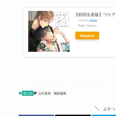
【初回生産版】ワケアリ
created by
Rinker
Petit Chaton
Amazon
BLCD
山中真尋
榊原優希
よかっ