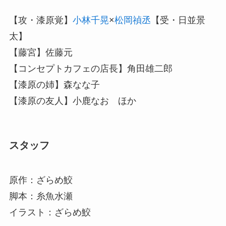
【攻・漆原覚】
小林千晃
×
松岡禎丞
【受・日並景
太】
【藤宮】佐藤元
【コンセプトカフェの店長】角田雄二郎
【漆原の姉】森なな子
【漆原の友人】小鹿なお ほか
スタッフ
原作：ざらめ鮫
脚本：糸魚水瀬
イラスト：ざらめ鮫