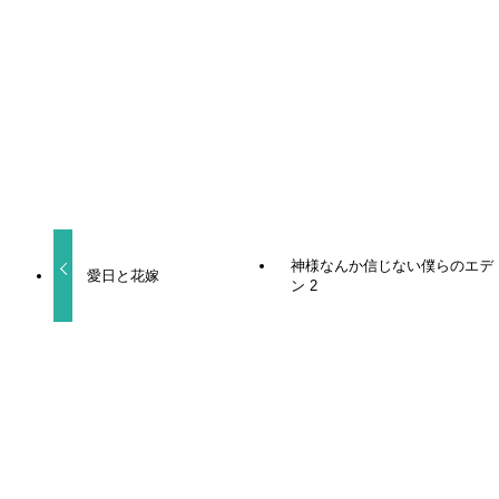
URLをコピーしました！
神様なんか信じない僕らのエデ
愛日と花嫁
ン 2
関連記事
ヒーリングパラドックス