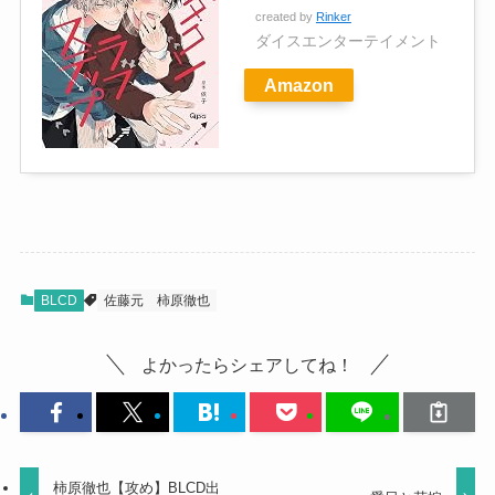
created by
Rinker
ダイスエンターテイメント
Amazon
BLCD
佐藤元
柿原徹也
よかったらシェアしてね！
柿原徹也【攻め】BLCD出