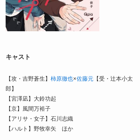
キャスト
【攻・吉野蒼生】
柿原徹也
×
佐藤元
【受・辻本小太
郎】
【宮澤凪】大鈴功起
【京】風間万裕子
【アリサ・女子】石川志織
【ハルト】野牧幸矢 ほか