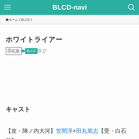
BLCD-navi
ホーム
BLCD
ホワイトライアー
広告
BLCD
キャスト
【攻・陣ノ内大河】
笠間淳
×
田丸篤志
【受・白石