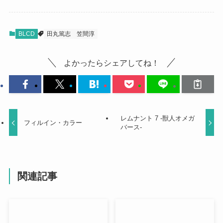
BLCD
田丸篤志
笠間淳
よかったらシェアしてね！
レムナント 7 -獣人オメガ
フィルイン・カラー
バース-
関連記事