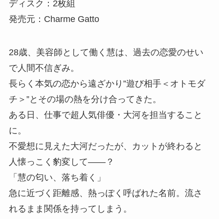
ディスク：2枚組
発売元：Charme Gatto
28歳、美容師として働く慧は、過去の恋愛のせい
で人間不信ぎみ。
長らく本気の恋から遠ざかり”遊び相手＜オトモダ
チ＞”とその場の熱を分け合ってきた。
ある日、仕事で超人気俳優・大河を担当すること
に。
不愛想に見えた大河だったが、カットが終わると
人懐っこく豹変して――？
「慧の匂い、落ち着く」
急に近づく距離感、熱っぽく呼ばれた名前。流さ
れるまま関係を持ってしまう。