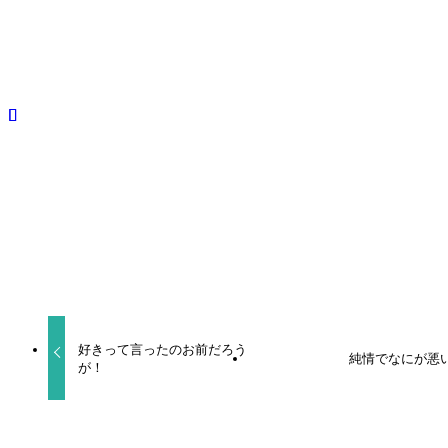
甘くて熱くて息もできない 2
甘くて熱くて息もできない 3
BLCD
寺島惇太
阿座上洋平
よかったらシェアしてね！
URLをコピーしました！
好きって言ったのお前だろう
純情でなにが悪
が！
関連記事