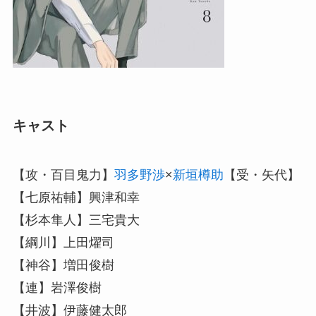
キャスト
【攻・百目鬼力】
羽多野渉
×
新垣樽助
【受・矢代】
【七原祐輔】興津和幸
【杉本隼人】三宅貴大
【綱川】上田燿司
【神谷】増田俊樹
【連】岩澤俊樹
【井波】伊藤健太郎