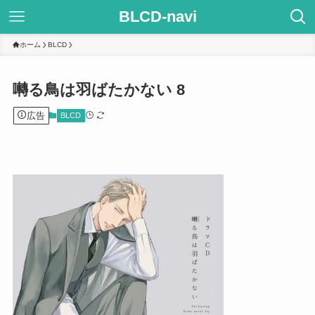
BLCD-navi
ホーム
BLCD
囀る鳥は羽ばたかない 8
広告
BLCD