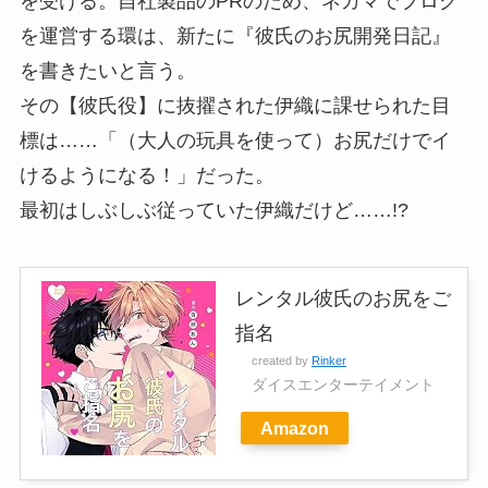
を受ける。自社製品のPRのため、ネカマでブログ
を運営する環は、新たに『彼氏のお尻開発日記』
を書きたいと言う。
その【彼氏役】に抜擢された伊織に課せられた目
標は……「（大人の玩具を使って）お尻だけでイ
けるようになる！」だった。
最初はしぶしぶ従っていた伊織だけど……!?
レンタル彼氏のお尻をご
指名
created by
Rinker
ダイスエンターテイメント
Amazon